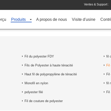
Ventes & Support :
rçu
Produits
A propos de nous
Visite d'usine
Contrô
Fil du polyester FDY
fil
Fils de Polyester à haute ténacité
Fil
Haut fil de polypropylène de ténacité
Fil
Monofil en nylon
fil
polyester filé
Fil
Fil de couture de polyester