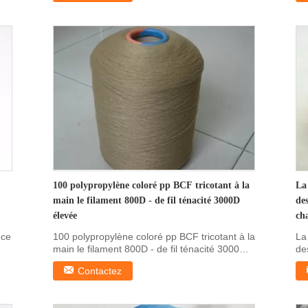
100 polypropylène coloré pp BCF tricotant à la
La
main le filament 800D - de fil ténacité 3000D
des
élevée
cha
nce
100 polypropylène coloré pp BCF tricotant à la
La
main le filament 800D - de fil ténacité 3000D
des
élevée ...
ch
Contactez