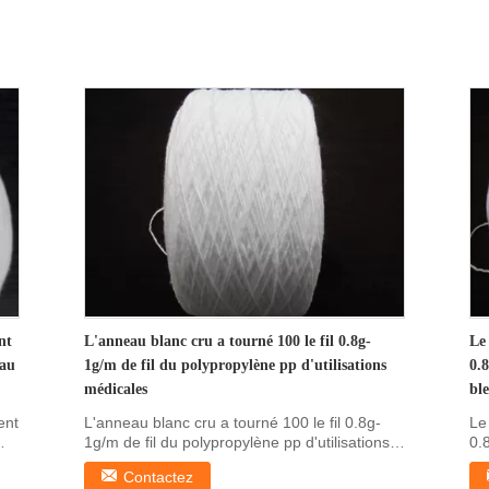
nt
L'anneau blanc cru a tourné 100 le fil 0.8g-
Le
eau
1g/m de fil du polypropylène pp d'utilisations
0.
médicales
ble
ent
L'anneau blanc cru a tourné 100 le fil 0.8g-
Le
1g/m de fil du polypropylène pp d'utilisations
0.
m...
ble
Contactez