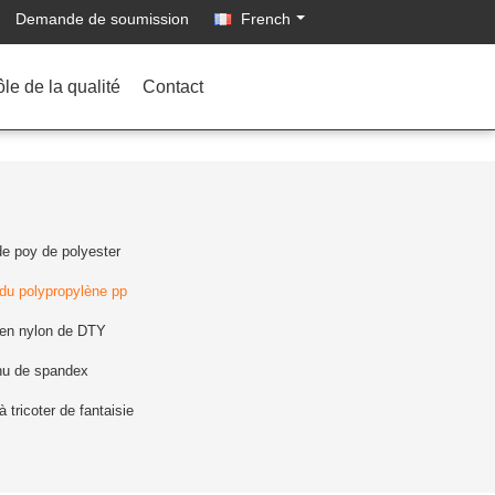
Demande de soumission
French
le de la qualité
Contact
 de poy de polyester
 du polypropylène pp
 en nylon de DTY
 nu de spandex
 à tricoter de fantaisie