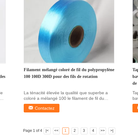
Filament mélangé coloré de fil du polypropylène
Tap
des
100 100D 300D pour des fils de rotation
ba
de
le
La ténacité élevée la qualité que superbe a
Ta
e
coloré a mélangé 100 le filament de fil du
ba
polypropylène ...
de 
Contactez
Page 1 of 4
|<
<<
1
2
3
4
>>
>|