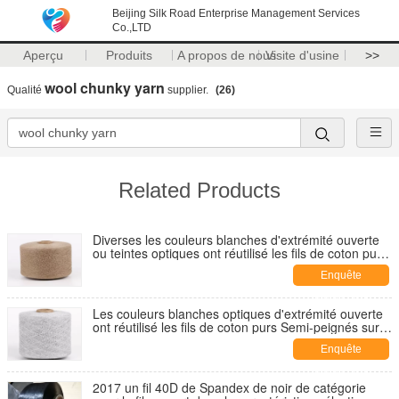
Beijing Silk Road Enterprise Management Services
Co.,LTD
Aperçu
Produits
A propos de nous
Visite d'usine
>>
wool chunky yarn
Qualité
supplier.
(26)
Related Products
Diverses les couleurs blanches d'extrémité ouverte
ou teintes optiques ont réutilisé les fils de coton purs
Semi-peignés 10S 21S pour des tissus de tissage
Enquête
maintenant
Les couleurs blanches optiques d'extrémité ouverte
ont réutilisé les fils de coton purs Semi-peignés sur
les cônes 8s-28s pour les machines à tricoter
Enquête
maintenant
2017 un fil 40D de Spandex de noir de catégorie