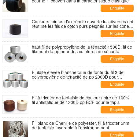
pour le fil couvert dans la caractéristique élastique
Enquête
maintenant
Couleurs teintes d'extrémité ouverte les diverses ont
réutilisé les fils de coton purs peignés sur les cônes
5S 10S pour des applications de tricotage
Enquête
maintenant
haut fil de polypropylène de la ténacité 1500D, fil de
filament de pp pour des ceintures de sécurité
Enquête
maintenant
Fluidité élevée blanche crue de fonte du fil 3 de
polypropylène de ténacité de pp 2000D pour
l'industrie
Enquête
maintenant
Fil à tricoter de fantaisie de couleur noire de 100%,
fil antistatique de 1200D pp BCF pour le tapis
Enquête
maintenant
Fil blanc de Chenille de polyester, fil à tricoter 5nm
de fantaisie favorable à l'environnement
Enquête