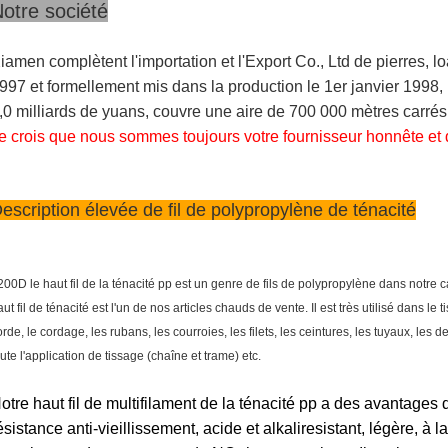
otre société
iamen complètent l'importation et l'Export Co., Ltd de pierres, l
997 et formellement mis dans la production le 1er janvier 1998
,0 milliards de yuans, couvre une aire de 700 000 mètres carrés
e crois que nous sommes toujours votre fournisseur honnête et 
escription élevée de fil de polypropylène de ténacité
200D le haut fil de la ténacité pp est un genre de fils de polypropylène dans notre c
ut fil de ténacité est l'un de nos articles chauds de vente. Il est très utilisé dans le t
orde, le cordage, les rubans, les courroies, les filets, les ceintures, les tuyaux, les d
oute l'application de tissage (chaîne et trame) etc.
otre haut fil de multifilament de la ténacité pp a des avantages d
ésistance anti-vieillissement, acide et alkaliresistant, légère, à 