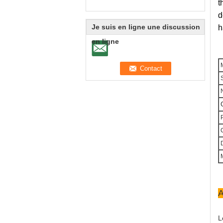
t
d
Je suis en ligne une discussion
h
en ligne
M
S
N
P
C
D
A
L