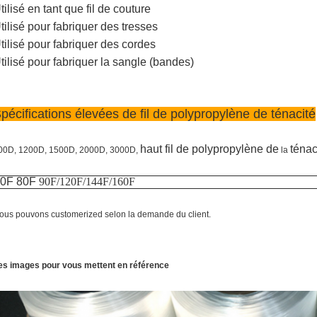
tilisé en tant que fil de couture
tilisé pour fabriquer des tresses
tilisé pour fabriquer des cordes
tilisé pour fabriquer la sangle (bandes)
pécifications élevées de fil de polypropylène de ténacité
haut fil de polypropylène de
ténac
00D, 1200D, 1500D, 2000D, 3000D,
la
0F 80F
90F/120F/144F/160F
ous pouvons customerized selon la demande du client.
es images pour vous mettent en référence