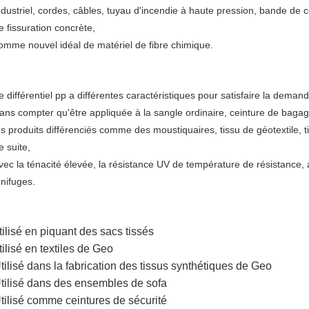
ndustriel, cordes, câbles, tuyau d'incendie à haute pression, bande de con
e fissuration concrète,
omme nouvel idéal de matériel de fibre chimique.
e différentiel pp a différentes caractéristiques pour satisfaire la demand
ans compter qu'être appliquée à la sangle ordinaire, ceinture de bagage,
es produits différenciés comme des moustiquaires, tissu de géotextile, t
e suite,
vec la ténacité élevée, la résistance UV de température de résistance, an
gnifuges.
tilisé en piquant des sacs tissés
tilisé en textiles de Geo
tilisé dans la fabrication des tissus synthétiques de Geo
tilisé dans des ensembles de sofa
tilisé comme ceintures de sécurité