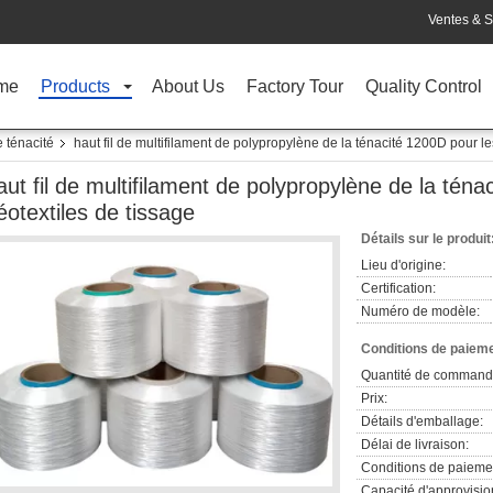
Ventes & S
me
Products
About Us
Factory Tour
Quality Control
e ténacité
haut fil de multifilament de polypropylène de la ténacité 1200D pour le
aut fil de multifilament de polypropylène de la téna
éotextiles de tissage
Détails sur le produit
Lieu d'origine:
Certification:
Numéro de modèle:
Conditions de paieme
Quantité de command
Prix:
Détails d'emballage:
Délai de livraison:
Conditions de paieme
Capacité d'approvisi