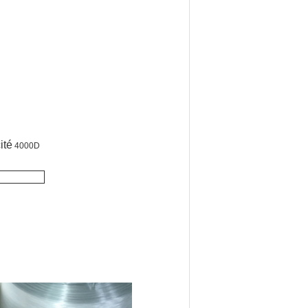
ité
4000D