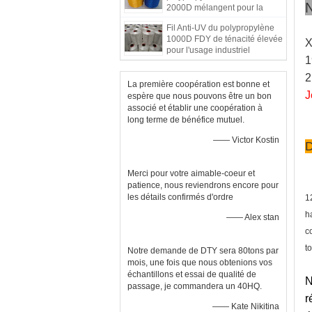
N
2000D mélangent pour la
corde de sangle
Fil Anti-UV du polypropylène
1000D FDY de ténacité élevée
X
pour l'usage industriel
1
2
La première coopération est bonne et
J
espère que nous pouvons être un bon
associé et établir une coopération à
long terme de bénéfice mutuel.
—— Victor Kostin
D
Merci pour votre aimable-coeur et
patience, nous reviendrons encore pour
les détails confirmés d'ordre
1
ha
—— Alex stan
c
t
Notre demande de DTY sera 80tons par
mois, une fois que nous obtenions vos
échantillons et essai de qualité de
N
passage, je commandera un 40HQ.
r
—— Kate Nikitina