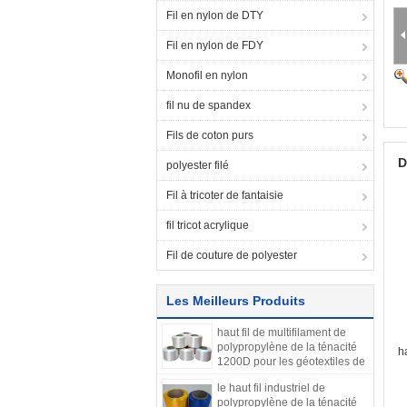
Fil en nylon de DTY
Fil en nylon de FDY
Monofil en nylon
fil nu de spandex
Fils de coton purs
D
polyester filé
Fil à tricoter de fantaisie
fil tricot acrylique
Fil de couture de polyester
Les Meilleurs Produits
haut fil de multifilament de
polypropylène de la ténacité
h
1200D pour les géotextiles de
tissage
le haut fil industriel de
polypropylène de la ténacité