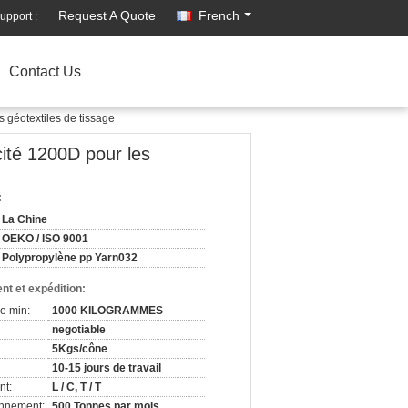
Request A Quote
French
upport :
Contact Us
s géotextiles de tissage
cité 1200D pour les
:
La Chine
OEKO / ISO 9001
Polypropylène pp Yarn032
nt et expédition:
e min:
1000 KILOGRAMMES
negotiable
5Kgs/cône
10-15 jours de travail
nt:
L / C, T / T
onnement:
500 Tonnes par mois