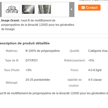
Contact
Image Grand :
haut fil de multifilament de
polypropylène de la ténacité 1200D pour les géotextiles
de tissage
escription de produit détaillée
Matériau:
fil 100% de polypropylène
Qualité:
Catégorie d'aa
Type de fil:
DTY/FDY
Rétrécissement:
<5%
Taux d'huile:
<3%
Force:
4.0-8.5g/d
20-25 points/mètre
stabilité de
4-5 classe
Mélangé:
couleur:
aut fil de multifilament de polypropylène de la ténacité 1200D pour les géotextiles 