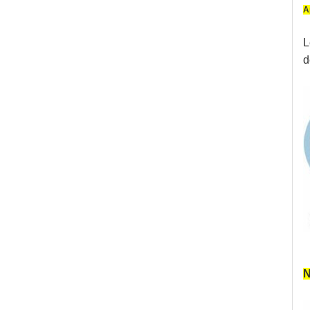
A
L
d
N