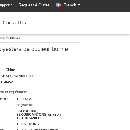
Request A Quote
French
upport :
Contact Us
pour le rideau
 polyesters de couleur bonne
:
La Chine
OEKO, ISO 9001:2000
TS8452
nt et expédition:
e min:
1000KGS
negotiable
8KGS/CONE,
32KGS/CARTONS, environ
12 TONS/20FCL
10-15 JOURS