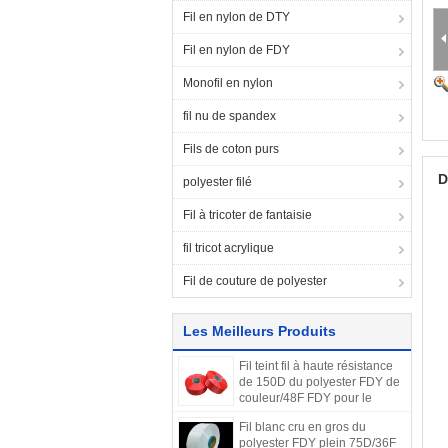
Fil en nylon de DTY
Fil en nylon de FDY
Monofil en nylon
fil nu de spandex
Fils de coton purs
D
polyester filé
Fil à tricoter de fantaisie
fil tricot acrylique
Fil de couture de polyester
Les Meilleurs Produits
Fil teint fil à haute résistance
de 150D du polyester FDY de
couleur/48F FDY pour le
tissage
Fil blanc cru en gros du
polyester FDY plein 75D/36F