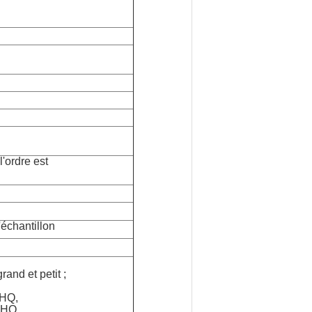
'ordre est
'échantillon
and et petit ;
0HQ,
0HQ.