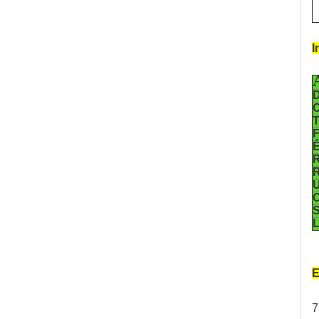
I
D
C
T
F
É
R
R
U
S
L
E
7