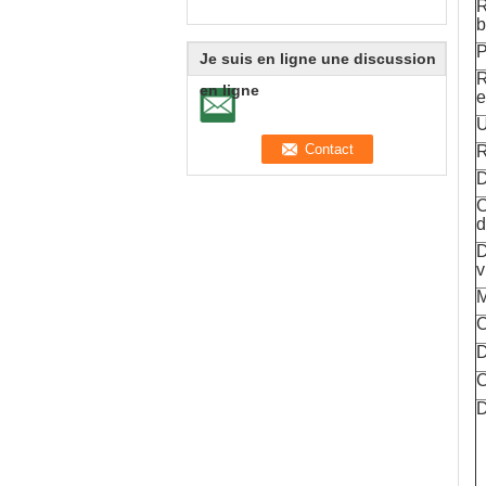
R
b
P
Je suis en ligne une discussion
R
en ligne
e
U
R
D
C
d
D
v
C
D
C
D