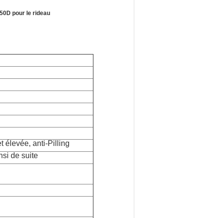
150D pour le rideau
 élevée, anti-Pilling
nsi de suite