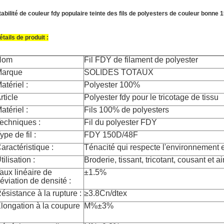
tabilité de couleur fdy populaire teinte des fils de polyesters de couleur bonne 
étails de produit :
Nom
Fil FDY de filament de polyester
arque
SOLIDES TOTAUX
atériel :
Polyester 100%
rticle
Polyester fdy pour le tricotage de tissu
atériel :
Fils 100% de polyesters
echniques :
Fil du polyester FDY
ype de fil :
FDY 150D/48F
aractéristique :
Ténacité qui respecte l'environnement et
tilisation :
Broderie, tissant, tricotant, cousant et ai
aux linéaire de
±1.5%
éviation de densité :
ésistance à la rupture :
≥3.8Cn/dtex
longation à la coupure
M%±3%