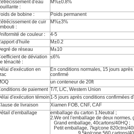
étrécissement d'eau
M%±0.8%
ouillante :
oids de bobine :
Poids permanent
étrécissement de cuir
M%±3%
mbouti :
niformité de couleur :
4-5
apport d'huile
M±0.2
egré de réseau
M±10
oefficient de déviation
≤6%
e ténacité :
élai d'exécution en
En conditions normales, 15 jours après l
rac
confirmé
MOQ
un conteneur de 20ft
onditions de paiement
T/T, L/C, Western Union
élai d'exécution témoin
1-5 jours après conditions confirmées d
lause de livraison
Xiamen FOB, CNF, CAF
étail d'emballage
emballage du carton 1.Neutral ;
2.We ont l'emballage de deux normes, gr
Grand emballage, 40cartons/40HQ ;
Petit emballage, 7kg/cone 820ctns/4
9.5kg/cone 560 cartons/4