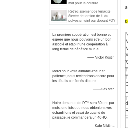
mat pour la couture
S
Rétrécissement de ténacité
élevée de torsion de fil du
polyester teint par dopant FDY
D
de 100% bas
La première coopération est bonne et
espère que nous pouvons être un bon
M
associé et établir une coopération à
M
long terme de bénéfice mutuel.
A
—— Victor Kostin
M
T
Merci pour votre aimable-coeur et
patience, nous reviendrons encore pour
T
les détails confirmés d'ordre
C
—— Alex stan
U
T
Notre demande de DTY sera 80tons par
d
mois, une fois que nous obtenions vos
R
échantillons et essai de qualité de
É
passage, je commandera un 40HQ.
:
—— Kate Nikitina