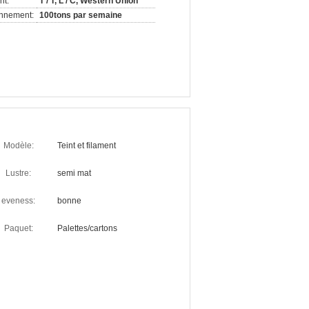
nt:
T / T, L / C, Western Union
onnement:
100tons par semaine
Modèle:
Teint et filament
Lustre:
semi mat
eveness:
bonne
Paquet:
Palettes/cartons