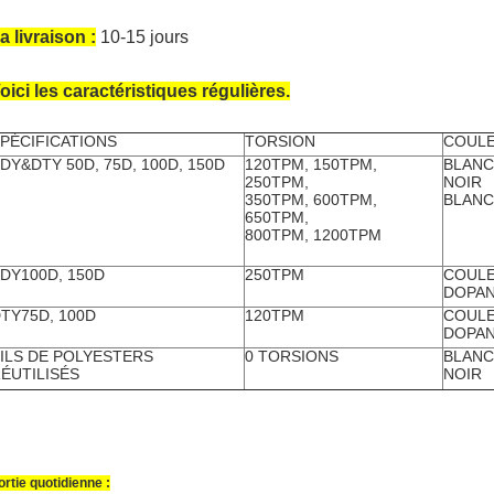
a livraison :
10-15 jours
oici les caractéristiques régulières.
PÉCIFICATIONS
TORSION
COUL
DY&DTY 50D, 75D, 100D, 150D
120TPM, 150TPM,
BLANC
250TPM,
NOIR
350TPM, 600TPM,
BLANC
650TPM,
800TPM, 1200TPM
DY100D, 150D
250TPM
COULE
DOPA
TY75D, 100D
120TPM
COULE
DOPA
ILS DE POLYESTERS
0 TORSIONS
BLANC
ÉUTILISÉS
NOIR
ortie quotidienne :