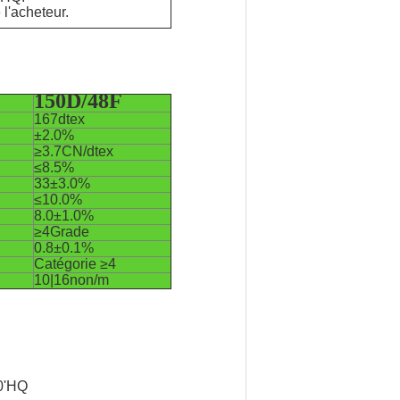
 l'acheteur.
150D/48F
167dtex
±2.0%
≥3.7CN/dtex
≤8.5%
33±3.0%
≤10.0%
8.0±1.0%
≥4Grade
0.8±0.1%
Catégorie ≥4
10|16non/m
0'HQ