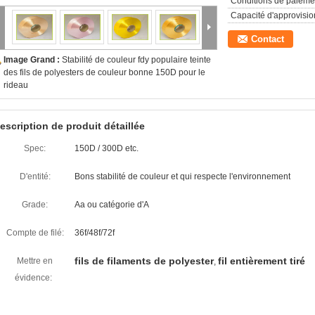
Conditions de paieme
Capacité d'approvisi
Contact
Image Grand :
Stabilité de couleur fdy populaire teinte
des fils de polyesters de couleur bonne 150D pour le
rideau
escription de produit détaillée
Spec:
150D / 300D etc.
D'entité:
Bons stabilité de couleur et qui respecte l'environnement
Grade:
Aa ou catégorie d'A
Compte de filé:
36f/48f/72f
fils de filaments de polyester
fil entièrement tiré
Mettre en
,
évidence: