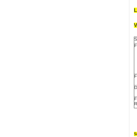
L
V
S
F
F
D
F
R
S