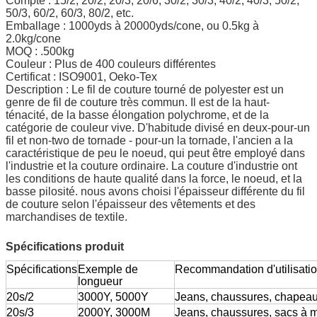
Compte : 15/2, 20/2, 20/3, 20/6, 30/2, 30/3, 40/2, 40/3, 50/2,
50/3, 60/2, 60/3, 80/2, etc.
Emballage : 1000yds à 20000yds/cone, ou 0.5kg à
2.0kg/cone
MOQ : .500kg
Couleur : Plus de 400 couleurs différentes
Certificat : ISO9001, Oeko-Tex
Description : Le fil de couture tourné de polyester est un
genre de fil de couture très commun. Il est de la haut-
ténacité, de la basse élongation polychrome, et de la
catégorie de couleur vive. D'habitude divisé en deux-pour-un
fil et non-two de tornade - pour-un la tornade, l'ancien a la
caractéristique de peu le noeud, qui peut être employé dans
l'industrie et la couture ordinaire. La couture d'industrie ont
les conditions de haute qualité dans la force, le noeud, et la
basse pilosité. nous avons choisi l'épaisseur différente du fil
de couture selon l'épaisseur des vêtements et des
marchandises de textile.
Spécifications produit
Spécifications
Exemple de
Recommandation d'utilisati
longueur
20s/2
3000Y, 5000Y
Jeans, chaussures, chapeaux,
20s/3
2000Y, 3000M
Jeans, chaussures, sacs à ma