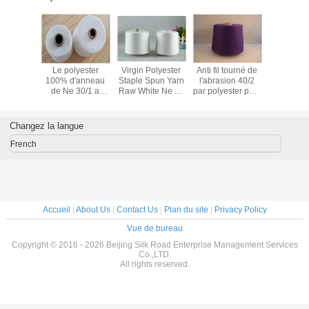
polyester
Le polyester
Virgin Polyester
Anti fil tourné de
100% le fi
sage a
100% d'anneau
Staple Spun Yarn
l'abrasion 40/2
par poly
 blanc de
de Ne 30/1 a
Raw White Ne 30
par polyester pour
blanc c
nt de fil
tourné le fil, fil de
/ 1 Polyester Spun
le fil de couture,
Vierge, po
a fibre
couture tourné de
Yarn
de haute
a tourné le
 Vierge
polyester anti
résistance
la mat
Changez la langue
Pilling
premi
French
Accueil
|
About Us
|
Contact Us
|
Plan du site
|
Privacy Policy
Vue de bureau
Copyright © 2016 - 2026 Beijing Silk Road Enterprise Management Services
Co.,LTD.
All rights reserved.