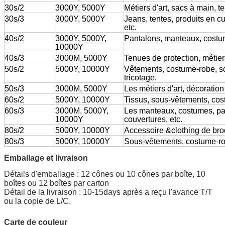
30s/2
3000Y, 5000Y
Métiers d'art, sacs à main, t
30s/3
3000Y, 5000Y
Jeans, tentes, produits en c
etc.
40s/2
3000Y, 5000Y,
Pantalons, manteaux, costum
10000Y
40s/3
3000M, 5000Y
Tenues de protection, métiers
50s/2
5000Y, 10000Y
Vêtements, costume-robe, so
tricotage.
50s/3
3000M, 5000Y
Les métiers d'art, décoration
60s/2
5000Y, 10000Y
Tissus, sous-vêtements, cost
60s/3
3000M, 5000Y,
Les manteaux, costumes, pa
10000Y
couvertures, etc.
80s/2
5000Y, 10000Y
Accessoire &clothing de bro
80s/3
5000Y, 10000Y
Sous-vêtements, costume-ro
Emballage et livraison
Détails d'emballage :
12 cônes ou 10 cônes par boîte, 10
boîtes ou 12 boîtes par carton
Détail de la livraison : 10-15days après a reçu l'avance T/T
ou la copie de L/C.
Carte de couleur