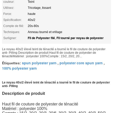
couleur:
Teint
Utilisez:
Tricotage, tissant
Force:
haute
Spécification:
40s/2
Compte de filé:
20s-80s
Techniques:
Anneau tourné et vrillage
Fil de Polyester filé
Fil tourné par noyau de polyester
Surligner:
,
Le noyau 40s/2 élevé teint de ténacité a tourné le fil de couture de polyester
anti- Pilling Description de produit Haut fil de couture de polyester de
ténacitéMatériel : polyester 100%Compte : 15/2, 20/2, 20...
spun polyester yarn
polyester core spun yarn
Étiquettes:
,
,
100% polyester yarn
Le noyau 40s/2 élevé teint de ténacité a tourné le fil de couture de polyester
anti- Pilling
Description de produit
Haut fil de couture de polyester de ténacité
Matériel : polyester 100%