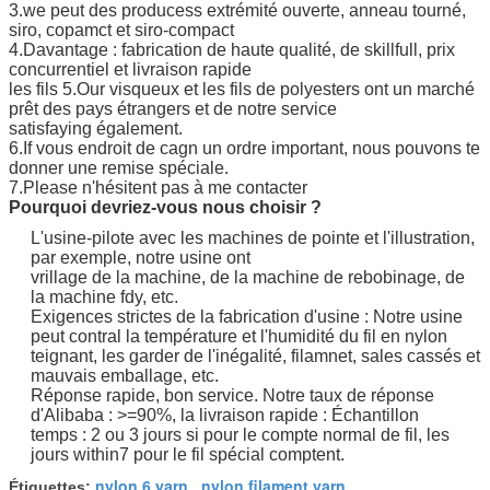
3.we peut des producess extrémité ouverte, anneau tourné,
siro, copamct et siro-compact
4.Davantage : fabrication de haute qualité, de skillfull, prix
concurrentiel et livraison rapide
les fils 5.Our visqueux et les fils de polyesters ont un marché
prêt des pays étrangers et de notre service
satisfaying également.
6.If vous endroit de cagn un ordre important, nous pouvons te
donner une remise spéciale.
7.Please n'hésitent pas à me contacter
Pourquoi devriez-vous nous choisir ?
L'usine-pilote avec les machines de pointe et l'illustration,
par exemple, notre usine ont
vrillage de la machine, de la machine de rebobinage, de
la machine fdy, etc.
Exigences strictes de la fabrication d'usine : Notre usine
peut contral la température et l'humidité du fil en nylon
teignant, les garder de l'inégalité, filamnet, sales cassés et
mauvais emballage, etc.
Réponse rapide, bon service. Notre taux de réponse
d'Alibaba : >=90%, la livraison rapide : Échantillon
temps : 2 ou 3 jours si pour le compte normal de fil, les
jours within7 pour le fil spécial comptent.
nylon 6 yarn
nylon filament yarn
Étiquettes:
,
,