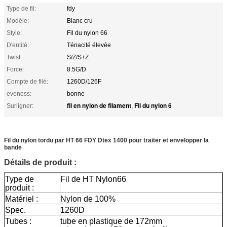
Type de fil:
fdy
Modèle:
Blanc cru
Style:
Fil du nylon 66
D'entité:
Ténacité élevée
Twist:
S/Z/S+Z
Force:
8.5G/D
Compte de filé:
1260D/126F
eveness:
bonne
fil en nylon de filament
Fil du nylon 6
Surligner:
,
Fil du nylon tordu par HT 66 FDY Dtex 1400 pour traiter et envelopper la
bande
Détails de produit :
Type de
Fil de HT Nylon66
produit :
Matériel :
Nylon de 100%
Spec.
1260D
Tubes :
tube en plastique de 172mm