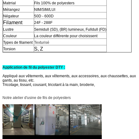
Matrrial
Fils 100% de polyesters
Mélangez
NIM/SIM/LUI
Négateur
50D - 600D
Filament
24F - 288F
Lustre
Semidull (SD), (BR) lumineux, Fulldull (FD)
Couleur
La couleur différente pour choisissent
Types de filament
Texturisé
S, Z
Torsion
Application de fil du polyester DTY :
Appliqué aux vêtements, aux vêtements,
aux accessoires, aux chaussettes, aux
gants, au tissu, etc.
Tricotage, tissant, cousant, tricotant à la main, broderie,
Notre atelier d'usine de fils de polyesters