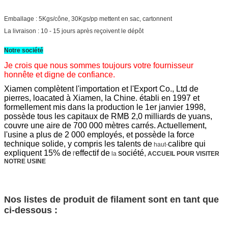
Emballage : 5Kgs/cône, 30Kgs/pp mettent en sac, cartonnent
La livraison : 10 - 15 jours après reçoivent le dépôt
Notre société
Je crois que nous sommes toujours votre fournisseur
honnête et digne de confiance.
Xiamen complètent l'importation et l'Export Co., Ltd de
pierres, loacated à Xiamen, la Chine. établi en 1997 et
formellement mis dans la production le 1er janvier 1998,
possède tous les capitaux de RMB 2,0 milliards de yuans,
couvre une aire de 700 000 mètres carrés. Actuellement,
l'usine a plus de 2 000 employés, et possède la force
technique solide, y compris les talents de
calibre qui
haut-
expliquent 15% de
effectif de
société
,
l'
la
ACCUEIL POUR VISITER
NOTRE USINE
Nos listes de produit de filament sont en tant que
ci-dessous :