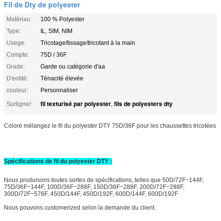
Fil de Dty de polyester
Matériau:
100 % Polyester
Type:
IL, SIM, NIM
Usege:
Tricotage/tissage/tricotant à la main
Compte:
75D / 36F
Grade:
Garde ou catégorie d'aa
D'entité:
Ténacité élevée
couleur:
Personnaliser
fil texturisé par polyester
fils de polyesters dty
Surligner:
,
Coloré mélangez le fil du polyester DTY 75D/36F pour les chaussettes tricotées
Spécifications de fil du polyester DTY :
Nous produisons toutes sortes de spécifications, telles que 50D/72F~144F,
75D/36F~144F, 100D/36F~288F, 150D/36F~288F, 200D/72F~288F,
300D/72F~576F, 450D/144F, 450D/192F, 600D/144F, 600D/192F
Nous pouvons customerized selon la demande du client.