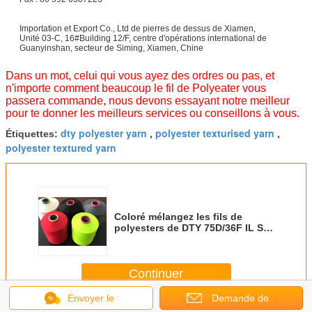
Importation et Export Co., Ltd de pierres de dessus de Xiamen,
Unité 03-C, 16#Building 12/F, centre d'opérations international de
Guanyinshan, secteur de Siming, Xiamen, Chine
Dans un mot, celui qui vous ayez des ordres ou pas, et
n'importe comment beaucoup le fil de Polyeater vous
passera commande, nous devons essayant notre meilleur
pour te donner les meilleurs services ou conseillons à vous.
dty polyester yarn
polyester texturised yarn
Étiquettes:
,
,
polyester textured yarn
Coloré mélangez les fils de
polyesters de DTY 75D/36F IL SIM
NIM pour les chaussettes
tricotées
Continuer
Envoyer le
Demande de
Fil de Dty de polyester