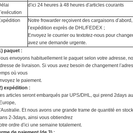
élai
d'ici 24 heures à 48 heures d'articles courants
'exécution
xpédition
Notre frowarder reçoivent des cargaisons d'abord,
l'expédition exprès de DHL/FEDEX ;
Envoyez le courrier ou textotez-nous pour changer 
avez une demande urgente.
1) paquet :
ous envoyons habituellement le paquet selon votre adresse, nou
dresse de livraison. Si vous avez besoin de changement l'adres
emps où vous
nvoyez le paiement.
2) expédition :
es articles seront embarqués par UPS/DHL, qui prend 2days au
'Europe,
'Australie. Et nous avons une grande trame de quantité en stoc
ans 2-3days, ainsi vous obtiendrez
otre ordre d'ici une semaine totalement.
erme de paiement (de 3) :