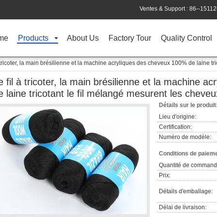
Ventes & Support :
86--1511
me
Products
About Us
Factory Tour
Quality Control
à tricoter, la main brésilienne et la machine acryliques des cheveux 100% de laine t
e fil à tricoter, la main brésilienne et la machine 
e laine tricotant le fil mélangé mesurent les cheve
Détails sur le produit
Lieu d'origine:
Certification:
Numéro de modèle:
Conditions de paieme
Quantité de command
Prix:
Détails d'emballage:
Délai de livraison: