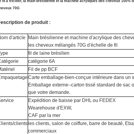
e fil à tricoter, la main brésilienne et la machine acryliques des cheveux 100% d
heveux 70G
escription de produit :
om d'article
Main brésilienne et machine d'acrylique des cheve
les cheveux mélangés 70G d'échelle de fil
Type
fil de laine brésilien
atégorie
catégorie 6A
atériel
Fil de pp BCF
Empaquetage
Carte emballage-bien-conçue intérieure dans un
Emballage externe--carton tissé standard de sac o
que votre demande.
ervice
Expédition de baisse par DHL ou FEDEX
Wearehouse d'EXW,
CAF par la mer
lients/clients
les clients, salon de coiffure, barre de beauté, Ebay
commerciaux