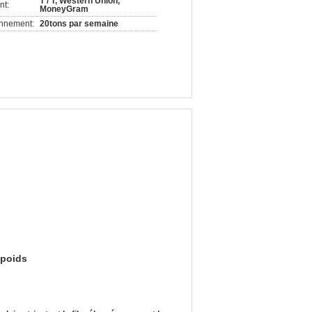
T / T, Western Union,
nt:
MoneyGram
onnement:
20tons par semaine
 poids