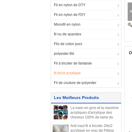
Fil en nylon de DTY
Fil en nylon de FDY
Monofil en nylon
fil nu de spandex
Fils de coton purs
D
polyester filé
Fil à tricoter de fantaisie
fil tricot acrylique
Fil de couture de polyester
Les Meilleurs Produits
La main en gros et la machine
acryliques d'acrylique des
cheveux 100% de laine du
Brésil de fil à tricoter tricotant
Anti haut fil à tricoter 28s/2
le fil mélangé mesurent les
acrylique en vrac de Pilling
cheveux 70G