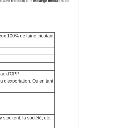
e laine tricotant le fil mélangé mesurent les
ux 100% de laine tricotant
 sac d'OPP
u d'exportation. Ou en tant
 stockent, la société, etc.