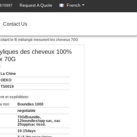
Request A Quote
French
2670997
Contact Us
ricotant le fil mélangé mesurent les cheveux 70G
acryliques des cheveux 100%
ux 70G
:
La Chine
OEKO
TS0019
nt et expédition:
e min:
Boundles 1000
negotiable
70G/Boundle,
12boundles/opp sac, sac
20opp/sac tissé.
10-15days