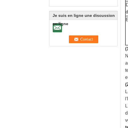
D
d
Je suis en ligne une discussion
E
en ligne
(
N
a
t
e
(
L
l
L
d
v
t