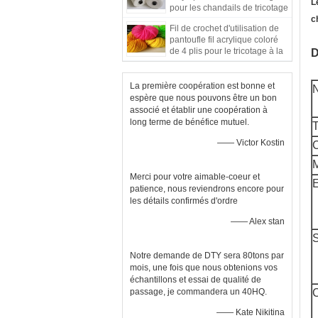
L
pour les chandails de tricotage
c
Fil de crochet d'utilisation de
pantoufle fil acrylique coloré
de 4 plis pour le tricotage à la
D
main
La première coopération est bonne et
N
espère que nous pouvons être un bon
associé et établir une coopération à
long terme de bénéfice mutuel.
—— Victor Kostin
C
M
Merci pour votre aimable-coeur et
patience, nous reviendrons encore pour
les détails confirmés d'ordre
—— Alex stan
S
Notre demande de DTY sera 80tons par
mois, une fois que nous obtenions vos
échantillons et essai de qualité de
passage, je commandera un 40HQ.
C
—— Kate Nikitina