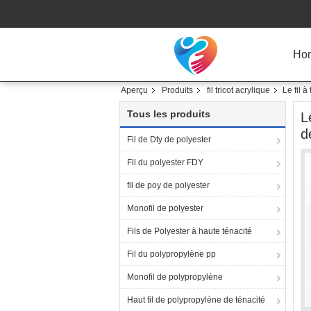
Ho
Aperçu
Produits
fil tricot acrylique
Le fil 
Tous les produits
L
d
Fil de Dty de polyester
Fil du polyester FDY
fil de poy de polyester
Monofil de polyester
Fils de Polyester à haute ténacité
Fil du polypropylène pp
Monofil de polypropylène
Haut fil de polypropylène de ténacité