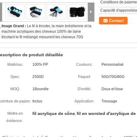
Conditions de paieme
Capacité d'approvisi
Contact
Image Grand :
Le fil à tricoter, la main brésilienne et la
machine acryliques des cheveux 100% de laine
tricotant le fil mélangé mesurent les cheveux 70G
escription de produit détaillée
Matériau:
100% PP
Couleurs:
Personnalisé
Spec:
2500D
Paquet:
50G/70G/80G
MOQ:
1Boundle
D'entité:
Doux et lisse
ceinture de papier:
Inclus
Application:
Tressage
fil acrylique de cône
fil en worsted d'acrylique de
Mettre en
,
évidence: