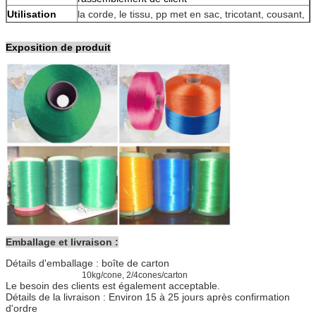
Utilisation
la corde, le tissu, pp met en sac, tricotant, cousant,
broderie, écran, ceinture de sécurité
Emballage
Pp met en sac, les cartons, cartons avec des
Exposition de produit
palettes
Paiement
L/C, T/T
Délai de
10-25 jours
livraison
Emballage et livraison :
Détails d'emballage : boîte de carton
10kg/cone, 2/4cones/carton
Le besoin des clients est également acceptable.
Détails de la livraison : Environ 15 à 25 jours après confirmation
d'ordre