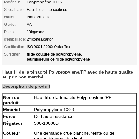
Matériau:
Polypropylène 100%
Spécification:
Haut fil de la ténacité pp
couleur:
Blanc cru et teint
Grade:
AA
Poids:
10kg/cone
d'emballage:
2/4cones/carton
Certification:
ISO 9001:2000/ Oeko-Tex
fil de couture de polypropylène
Surligner:
,
fournisseurs de fil de polypropylène
Haut fil de la ténacité Polypropylene/PP avec de haute qualité
au prix bon marché
Description de produit
Nom de
Haut fil de la ténacité Polypropylene/PP
produit
Matériel
Polypropylène 100%
Force
De haute résistance
Négateur
500-10000D
Couleur
Une demande crue blanche, teinte ou de
rassemblement de client