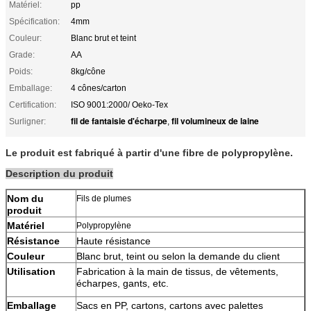
Matériel:
pp
Spécification:
4mm
Couleur:
Blanc brut et teint
Grade:
AA
Poids:
8kg/cône
Emballage:
4 cônes/carton
Certification:
ISO 9001:2000/ Oeko-Tex
fil de fantaisie d'écharpe
fil volumineux de laine
Surligner:
,
Le produit est fabriqué à partir d'une fibre de polypropylène.
Description du produit
Nom du
Fils de plumes
produit
Matériel
Polypropylène
Résistance
Haute résistance
Couleur
Blanc brut, teint ou selon la demande du client
Utilisation
Fabrication à la main de tissus, de vêtements,
écharpes, gants, etc.
Emballage
Sacs en PP, cartons, cartons avec palettes