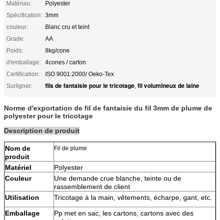
Matériau:
Polyester
Spécification:
3mm
couleur:
Blanc cru et teint
Grade:
AA
Poids:
8kg/cone
d'emballage:
4cones / carton
Certification:
ISO 9001:2000/ Oeko-Tex
fils de fantaisie pour le tricotage
fil volumineux de laine
Surligner:
,
Norme d'exportation de fil de fantaisie du fil 3mm de plume de
polyester pour le tricotage
Description de produit
Nom de
Fil de plume
produit
Matériel
Polyester
Couleur
Une demande crue blanche, teinte ou de
rassemblement de client
Utilisation
Tricotage à la main, vêtements, écharpe, gant, etc.
Emballage
Pp met en sac, les cartons, cartons avec des