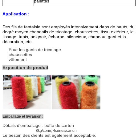
palettes
Paiement
L/C, T/T
Application :
Délai de
10-25 jours
livraison
Des fils de fantaisie sont employés intensivement dans de hauts, du
degré moyen chandails de tricotage, chaussettes, tissu extérieur, le
tissage, tapis, peignoir, écharpe, silencieux, chapeau, gant et la
décoration, etc.
Pour les gants de tricotage
chaussettes
vêtement
Exposition de produit
Emballage et livraison :
Détails d'emballage : boîte de carton
8kg/cone, 4cones/carton
Le besoin des clients est également acceptable.