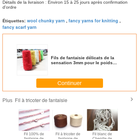
Détails de la livraison : Environ 15 à 25 jours après confirmation
d'ordre
wool chunky yarn
fancy yarns for knitting
Étiquettes:
,
,
fancy scarf yarn
Fils de fantaisie délicats de la
sensation 3mm pour le poids
léger de tricotage de fil de plume
de polyester
Continuer
Fil à tricoter de fantaisie
Plus
 superbe
Fil 100% de
Fil à tricoter de
Fil blanc de
Fils de 
 le poids
fantaisie de
fantaisie de
Chenille de
mous su